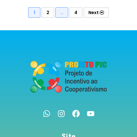
1
2
…
4
Next
Site