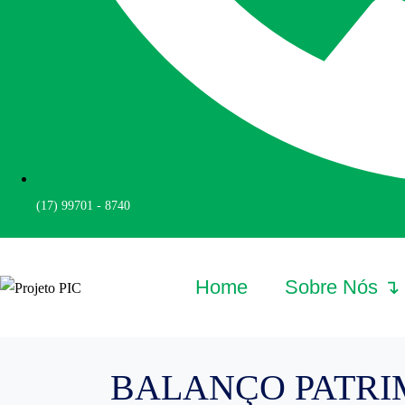
(17) 99701 - 8740
Home
Sobre Nós ↴
BALANÇO PATRI