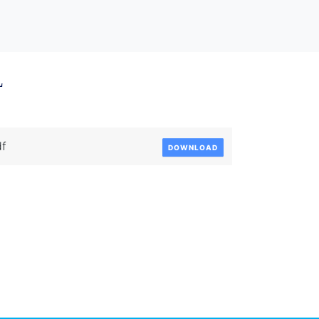
L
f
DOWNLOAD