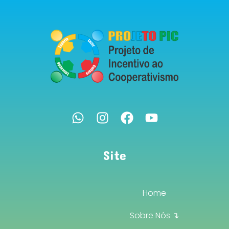
Site
Home
Sobre Nós ↴