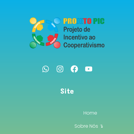
Site
Home
Sobre Nós ↴