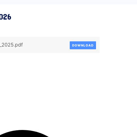
026
_2025.pdf
DOWNLOAD