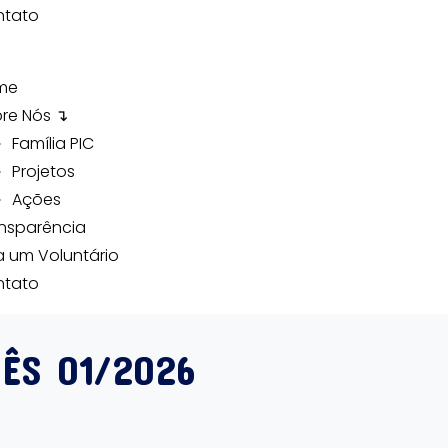
ntato
me
re Nós ↴
Família PIC
Projetos
Ações
nsparência
a um Voluntário
ntato
ÊS 01/2026