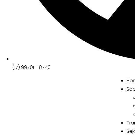
(17) 99701 - 8740
Ho
Sob
Tra
Sej