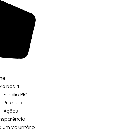
me
re Nós ↴
Família PIC
Projetos
Ações
nsparência
a um Voluntário