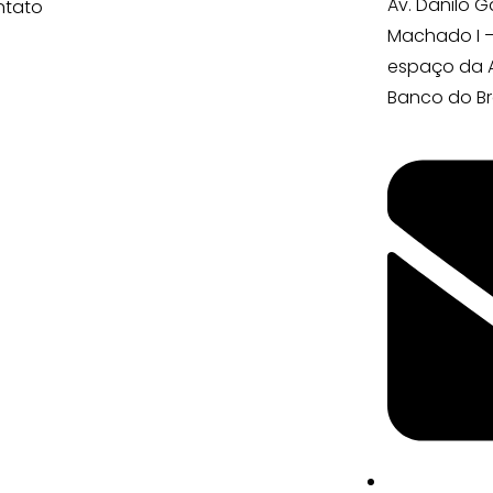
Av. Danilo G
ntato
Machado I –
espaço da A
Banco do Bra