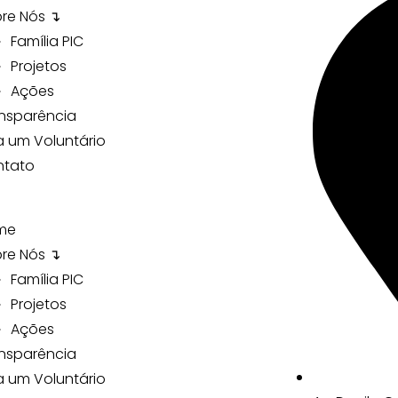
re Nós ↴
Família PIC
Projetos
Ações
nsparência
a um Voluntário
ntato
me
re Nós ↴
Família PIC
Projetos
Ações
nsparência
a um Voluntário