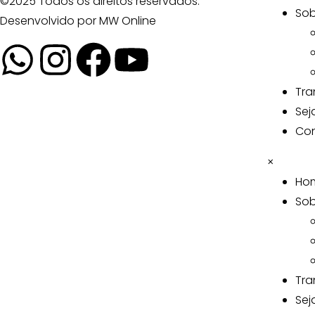
©2025 Todos os direitos reservados.
Sob
Desenvolvido por
MW Online
Tra
Sej
Co
×
Ho
Sob
Tra
Sej