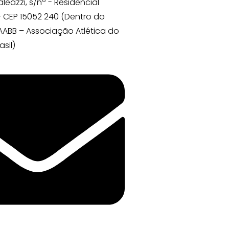
aleazzi, s/nº - Residencial
 CEP 15052 240 (Dentro do
ABB – Associação Atlética do
sil)