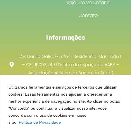
Seja um Voluntário
Contato
Informações
Av. Danilo Galeazzi, s/nº - Residencial Machado I
– CEP 15052 240 (Dentro do espaço da AABB –
Associação Atlética do Banco do Brasil)
projetoincentivocooperacao@gmail.com
Utilizamos ferramentas e serviços de terceiros que utilizam
cookies. Essas ferramentas nos ajudam a oferecer uma
(17) 99701 - 8740
melhor experiência de navegação no site. Ao clicar no botão
“Concordo” ou continuar a visualizar nosso site, você
concorda com o uso de cookies em nosso
©2025 Todos os direitos reservados. Desenvolvido por
MW
site.
Política de Privacidade
Online